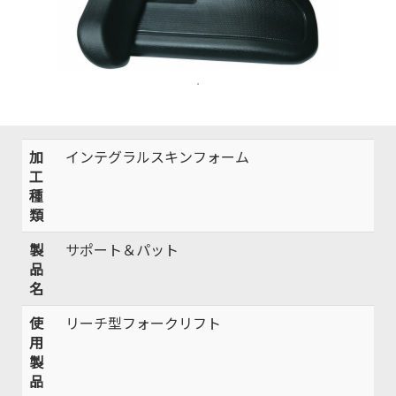
加
インテグラルスキンフォーム
工
種
類
製
サポート＆パット
品
名
使
リーチ型フォークリフト
用
製
品