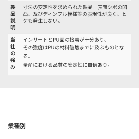
製
寸法の安定性を求められた製品。表面シボの凹
品
凸、及びディンプル模様等の表現性が良く、ヒ
説
ケも発生しない。
明
当
インサートとPU面の接着が十分あり、
社
その強度はPUの材料破壊までに及ぶものとな
の
る。
強
量産における品質の安定性に自信あり。
み
業種別